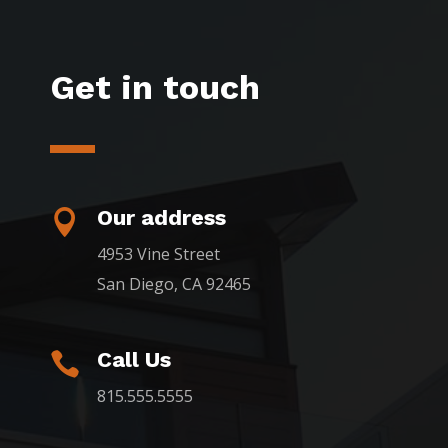
Get in touch
Our address

4953 Vine Street
San Diego, CA 92465
Call Us

815.555.5555