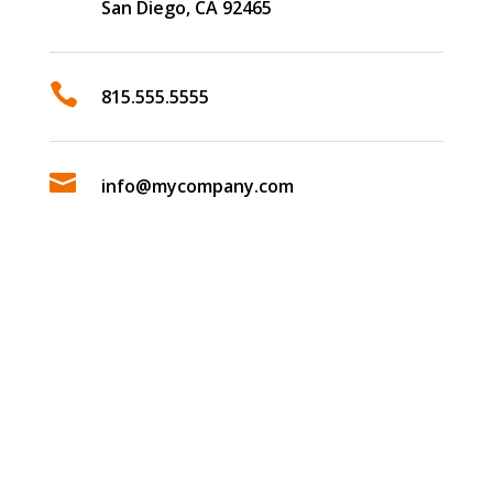
San Diego, CA 92465

815.555.5555

info@mycompany.com